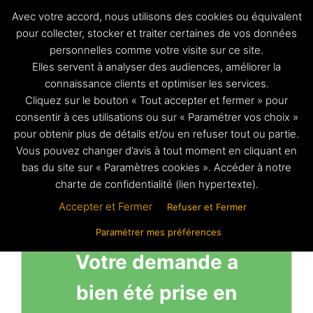
Aller
Avec votre accord, nous utilisons des cookies ou équivalent
au
pour collecter, stocker et traiter certaines de vos données
demande
Suppression
personnelles comme votre visite sur ce site.
contenu
branchement gaz
Ce formulaire vous permet d’effectuer
Elles servent à analyser des audiences, améliorer la
votre demande de suppression de
connaissance clients et optimiser les services.
branchement gaz
Cliquez sur le bouton « Tout accepter et fermer » pour
consentir à ces utilisations ou sur « Paramétrer vos choix »
pour obtenir plus de détails et/ou en refuser tout ou partie.
Vous pouvez changer d’avis à tout moment en cliquant en
bas du site sur « Paramètres cookies ». Accéder à notre
charte de confidentialité (lien hypertexte).
Accepter et Fermer
Refuser et Fermer
Paramétrer mes préférences
Votre demande a
bien été prise en