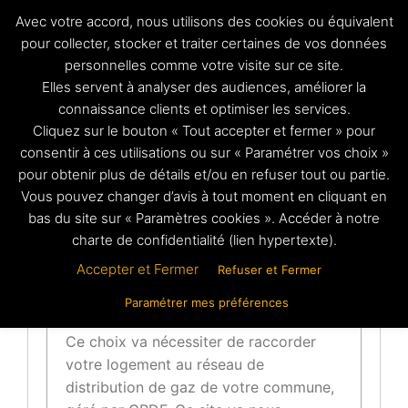
Aller
Avec votre accord, nous utilisons des cookies ou équivalent
au
pour collecter, stocker et traiter certaines de vos données
demande
Avis Technique
personnelles comme votre visite sur ce site.
contenu
CICM
Ce formulaire vous permet de demander
Elles servent à analyser des audiences, améliorer la
un avis technique sur le cheminement de
connaissance clients et optimiser les services.
la conduite d’immeuble l’emplacement du
coffret de coupure, les ventilations haute
Cliquez sur le bouton « Tout accepter et fermer » pour
et basse ou l’emplacement du PTGE
consentir à ces utilisations ou sur « Paramétrer vos choix »
pour obtenir plus de détails et/ou en refuser tout ou partie.
Vous pouvez changer d’avis à tout moment en cliquant en
bas du site sur « Paramètres cookies ». Accéder à notre
Vous souhaitez choisir le gaz naturel
charte de confidentialité (lien hypertexte).
pour votre projet de construction de
maison, de rénovation ou simplement
Accepter et Fermer
Refuser et Fermer
de changement de votre système de
Paramétrer mes préférences
chauffage et eau chaude.
Ce choix va nécessiter de raccorder
votre logement au réseau de
distribution de gaz de votre commune,